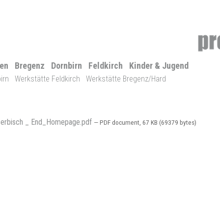
len
Bregenz
Dornbirn
Feldkirch
Kinder & Jugend
irn
Werkstätte Feldkirch
Werkstätte Bregenz/Hard
serbisch _ End_Homepage.pdf
— PDF document, 67 KB (69379 bytes)