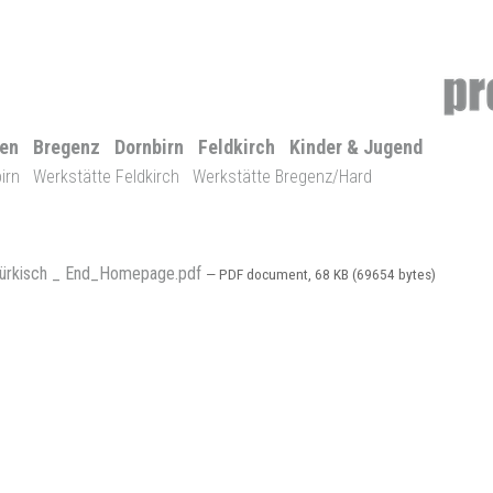
len
Bregenz
Dornbirn
Feldkirch
Kinder & Jugend
irn
Werkstätte Feldkirch
Werkstätte Bregenz/Hard
türkisch _ End_Homepage.pdf
— PDF document, 68 KB (69654 bytes)