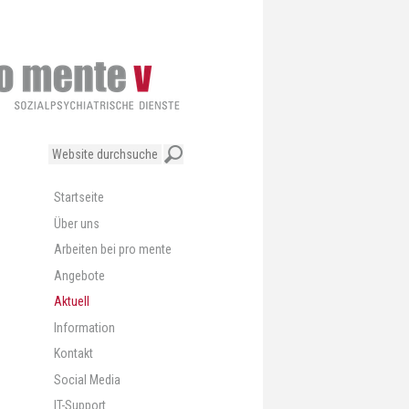
Website
durchsuchen
Erweiterte
Suche…
Navigation
Startseite
Über uns
Arbeiten bei pro mente
Angebote
Aktuell
Information
Kontakt
Social Media
IT-Support