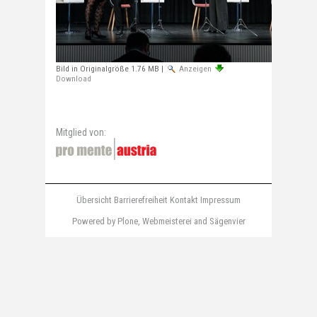
Bild in Originalgröße
1.76 MB
|
Anzeigen
Download
Mitglied von:
Übersicht
Barrierefreiheit
Kontakt
Impressum
Powered by Plone
,
Webmeisterei
and
Sägenvier